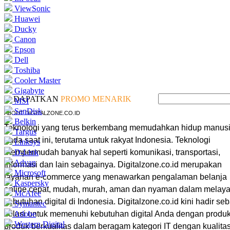
ViewSonic
Huawei
Ducky
Canon
Epson
Dell
Toshiba
Cooler Master
Gigabyte
DAPATKAN
PROMO MENARIK
MSI
SanDisk
ABOUT DIGITALZONE.CO.ID
Belkin
Teknologi yang terus berkembang memudahkan hidup manus
Targus
pada saat ini, terutama untuk rakyat Indonesia. Teknologi
Linksys
mempermudah banyak hal seperti komunikasi, transportasi,
D-Link
Advan
informasi dan lain sebagainya. Digitalzone.co.id merupakan
Microsoft
layanan e-commerce yang menawarkan pengalaman belanja
Kaspersky
online cepat, mudah, murah, aman dan nyaman dalam melaya
McAfee
kebutuhan digital di Indonesia. Digitalzone.co.id kini hadir se
Symantec
solusi untuk memenuhi kebutuhan digital Anda dengan produk
Adobe
Western Digital
produk berkualitas dalam beragam kategori IT dengan kualita