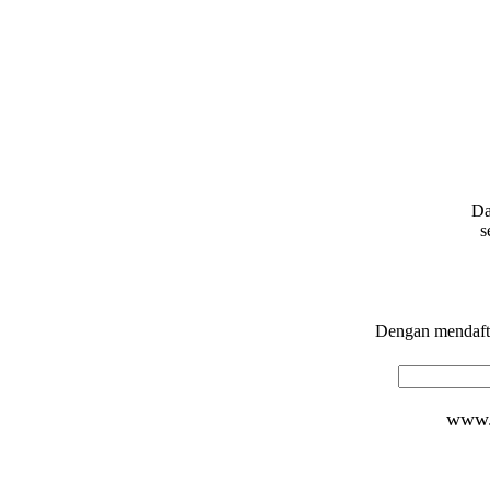
Da
s
Dengan mendafta
www.d