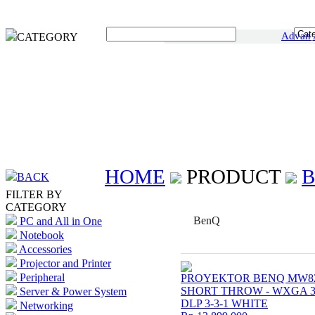
Advan
CATEGORY
HOME
PRODUCT
BACK
FILTER BY
CATEGORY
BenQ
PC and All in One
Notebook
Accessories
Projector and Printer
Peripheral
PROYEKTOR BENQ MW8
SHORT THROW - WXGA 3
Server & Power System
DLP 3-3-1 WHITE
Networking