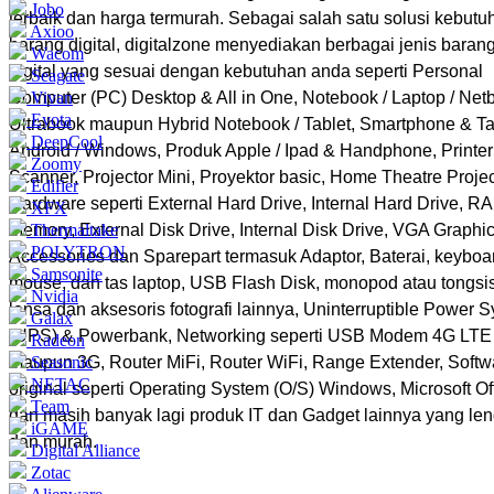
Jobo
terbaik dan harga termurah. Sebagai salah satu solusi kebutu
Axioo
barang digital, digitalzone menyediakan berbagai jenis baran
Wacom
digital yang sesuai dengan kebutuhan anda seperti Personal
Seagate
Computer (PC) Desktop & All in One, Notebook / Laptop / Netb
Vivan
Eyota
Ultrabook maupun Hybrid Notebook / Tablet, Smartphone & Ta
DeepCool
Android / Windows, Produk Apple / Ipad & Handphone, Printer
Zoomy
Scanner, Projector Mini, Proyektor basic, Home Theatre Projec
Edifier
Hardware seperti External Hard Drive, Internal Hard Drive, R
XFX
Memory, External Disk Drive, Internal Disk Drive, VGA Graphic
Thermaltake
POLYTRON
Accessories dan Sparepart termasuk Adaptor, Baterai, keyboa
Samsonite
mouse, dan tas laptop, USB Flash Disk, monopod atau tongsis
Nvidia
lensa dan aksesoris fotografi lainnya, Uninterruptible Power 
Galax
(UPS) & Powerbank, Networking seperti USB Modem 4G LTE
Radeon
maupun 3G, Router MiFi, Router WiFi, Range Extender, Softw
Seasonic
NETAC
original seperti Operating System (O/S) Windows, Microsoft Off
Team
dan masih banyak lagi produk IT dan Gadget lainnya yang le
iGAME
dan murah.
Digital Alliance
Zotac