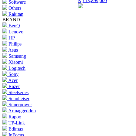
Rp 13,899,000
Software
Others
Rakitan
BRAND
BenQ
Lenovo
HP
Philips
Asus
Samsung
Xiaomi
Logitech
Sony
Acer
Razer
Steelseries
Sennheiser
Superpower
Armaggeddon
Rapoo
TP-Link
Edimax
InFocus