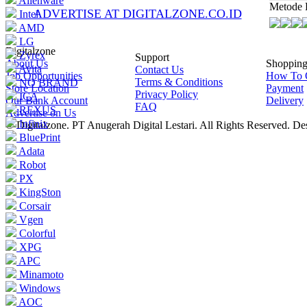
Alienware
Metode 
ADVERTISE AT DIGITALZONE.CO.ID
Intel
AMD
LG
Digitalzone
Zyrex
Support
About Us
Shoppin
Avita
Contact Us
Job Opportunities
How To 
Terms & Conditions
NO BRAND
Store Location
Payment
Privacy Policy
ICA
Our Bank Account
Delivery
FAQ
REXUS
Advertise on Us
Infinix
© Digitalzone. PT Anugerah Digital Lestari. All Rights Reserved. D
BluePrint
Adata
Robot
PX
KingSton
Corsair
Vgen
Colorful
XPG
APC
Minamoto
Windows
AOC