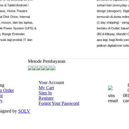
e & Tablet Android /
sehari-hari (everyday 
basic, Home Theatre
design (designer). Dig
l Disk Drive, Internal
termurah di dunia onli
 mouse, dan tas laptop,
(1 day shipping) - peng
tible Power System (UPS) &
berlaku di Outlet Jaka
, Range Extender,
(BCA Klikpay, Mandiri 
nyak lagi produk IT dan
apa lagi, bagi Anda ya
jadikan digitalzone seb
Metode Pembayaran
Your Account
ng
My Cart
o Order
Sign In
nt
sms
08
Register
ry
email
car
Forgot Your Password
esigned by
SOLV