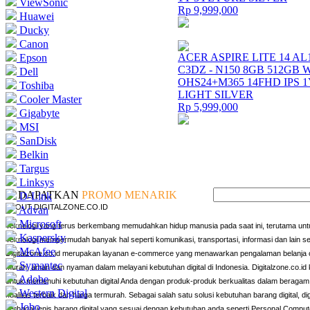
ViewSonic
Rp 9,999,000
Huawei
Ducky
Canon
ACER ASPIRE LITE 14 AL1
Epson
C3DZ - N150 8GB 512GB 
Dell
OHS24+M365 14FHD IPS 1
Toshiba
LIGHT SILVER
Cooler Master
Rp 5,999,000
Gigabyte
MSI
SanDisk
Belkin
Targus
Linksys
DAPATKAN
PROMO MENARIK
D-Link
ABOUT DIGITALZONE.CO.ID
Advan
Microsoft
Teknologi yang terus berkembang memudahkan hidup manusia pada saat ini, terutama untu
Kaspersky
Teknologi mempermudah banyak hal seperti komunikasi, transportasi, informasi dan lain s
McAfee
Digitalzone.co.id merupakan layanan e-commerce yang menawarkan pengalaman belanja o
Symantec
murah, aman dan nyaman dalam melayani kebutuhan digital di Indonesia. Digitalzone.co.id k
Adobe
untuk memenuhi kebutuhan digital Anda dengan produk-produk berkualitas dalam beragam 
Western Digital
kualitas terbaik dan harga termurah. Sebagai salah satu solusi kebutuhan barang digital, d
Jobo
berbagai jenis barang digital yang sesuai dengan kebutuhan anda seperti Personal Compute