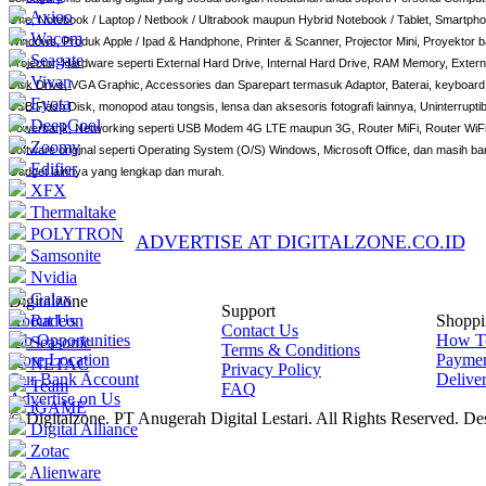
Axioo
One, Notebook / Laptop / Netbook / Ultrabook maupun Hybrid Notebook / Tablet, Smartphon
Wacom
Windows, Produk Apple / Ipad & Handphone, Printer & Scanner, Projector Mini, Proyektor 
Seagate
Projector, Hardware seperti External Hard Drive, Internal Hard Drive, RAM Memory, Externa
Vivan
Disk Drive, VGA Graphic, Accessories dan Sparepart termasuk Adaptor, Baterai, keyboard,
Eyota
USB Flash Disk, monopod atau tongsis, lensa dan aksesoris fotografi lainnya, Uninterrup
DeepCool
Powerbank, Networking seperti USB Modem 4G LTE maupun 3G, Router MiFi, Router WiFi
Zoomy
Software original seperti Operating System (O/S) Windows, Microsoft Office, dan masih ba
Edifier
Gadget lainnya yang lengkap dan murah.
XFX
Thermaltake
POLYTRON
ADVERTISE AT DIGITALZONE.CO.ID
Samsonite
Nvidia
Galax
Digitalzone
Support
About Us
Radeon
Shoppi
Contact Us
Job Opportunities
How T
Seasonic
Terms & Conditions
Store Location
Payme
NETAC
Privacy Policy
Our Bank Account
Delive
Team
FAQ
Advertise on Us
iGAME
© Digitalzone. PT Anugerah Digital Lestari. All Rights Reserved. D
Digital Alliance
Zotac
Alienware