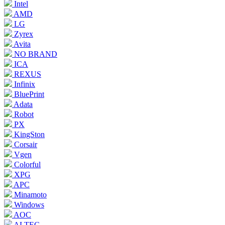
Intel
AMD
LG
Zyrex
Avita
NO BRAND
ICA
REXUS
Infinix
BluePrint
Adata
Robot
PX
KingSton
Corsair
Vgen
Colorful
XPG
APC
Minamoto
Windows
AOC
ALTEC