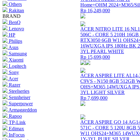
Others
Home+OHM 2024+M365/Sil
Rakitan
Rp 16,249,000
BRAND
BenQ
Lenovo
ACER NITRO LITE 16 NL1
506C - CORE 5 210H 16GB
HP
RTX3050 6GB W11 OHS24
Philips
16WUXGA IPS 180Hz BK 2
Asus
3YL PEARL WHITE
Samsung
Rp 15,699,000
Xiaomi
Logitech
Sony
ACER ASPIRE LITE AL14-
Acer
C9VS - N150 8GB 512GB 
Razer
OHS+M365 14WUXGA IPS 
Steelseries
3YL LIGHT SILVER
Sennheiser
Rp 7,699,000
Superpower
Armaggeddon
Rapoo
ACER ASPIRE GO 14 AG14
TP-Link
571C - CORE 5 120U 8GB 
Edimax
W11 OHS24+M365 14WUX
InFocus
1Y-3YL PURE SILVER