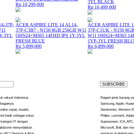
3YL BLACK
Rp 10,299,000
Rp 16,499,000
4-37P-
ACER ASPIRE LITE 14 AL14-
ACER ASPIRE LITE 1
W11
37P-C3B7 - N150 8GB 256GB W11
37P-C1UK - N150 8G
Y-3YL
OHS24+M365 14FHD IPS 1Y-3YL
W11 OHS24+M365 14
FRESH BLUE
1YP-3YL FRESH BL
Rp 5,899,000
Rp 6,899,000
k rakyat Indonesia.
Ragam jenis barang yan
ebagainya.
Samsung, Apple, Huawei
nline cepat, mudah,
Steelseries, Western D
ini hadir sebagai solusi
Philips, Lexmark, Adata
kategori IT dengan
Superpower, ICA, APC,
igitalzone menyediakan
Microsoft, Bolt, dan m
r (PC) Desktop & All in
perlukan di digitalzo