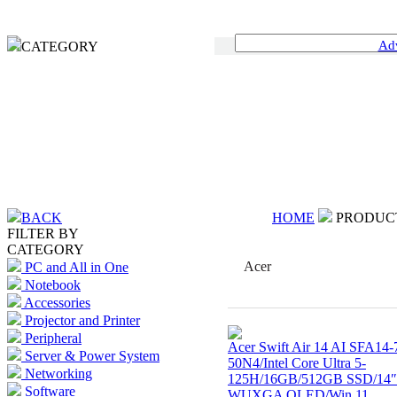
Ad
CATEGORY
BACK
HOME
PRODUC
FILTER BY
CATEGORY
Acer
PC and All in One
Notebook
Accessories
Projector and Printer
Peripheral
Acer Swift Air 14 AI SFA14
Server & Power System
50N4/Intel Core Ultra 5-
Networking
125H/16GB/512GB SSD/14″
Software
WUXGA OLED/Win 11