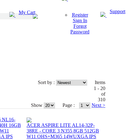
Support
My Cart
Register
Sign In
Forgot
Password
Sort by :
Items
1 - 20
of
310
Show
Page :
Next >
 NL16-
240H 16GB
ACER ASPIRE LITE AL14-32P-
 W11
38RE - CORE 3 N355 8GB 512GB
A IPS
W11 OHS+M365 14WUXGA IPS