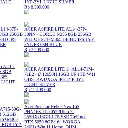
SHALE
1YP-3YL LIGHT SILVER
Rp 8,399,000
L14-37P-
ACER ASPIRE LITE AL14-37P-
 8GB 256GB
38NN - CORE 3 N355 8GB 256GB
FHD IPS
W11 OHS24+M365 14FHD IPS 1YP-
VER
3YL FRESH BLUE
Rp 7,599,000
5 AL15-
ACER ASPIRE LITE 14 AL14-71M-
S 8GB
71E2 - i7 12650H 16GB UP 1TB W11
365
OHS 14WUXGA IPS 1YP-3YL
L LIGHT
LIGHT SILVER
Rp 11,799,000
Acer Predator Helios Neo 16S
A715-59G-
PHN16S-71-70Y9/Ultra 7-
GB 512GB
255HX/16GB/1TB SSD/GeForce
HS+M365
RTX 5050 8GB/16″ WQXGA
Z RGB 1YP-
240Hz/Win 11 Home+OHM