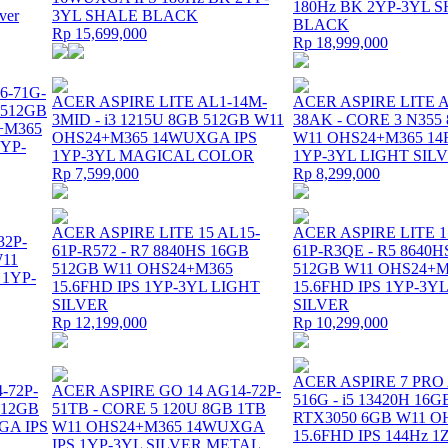
180Hz BK 2YP-3YL 
ver
3YL SHALE BLACK
BLACK
Rp 15,699,000
Rp 18,999,000
6-71G-
ACER ASPIRE LITE AL1-14M-
ACER ASPIRE LITE A
 512GB
3MID - i3 1215U 8GB 512GB W11
38AK - CORE 3 N355
+M365
OHS24+M365 14WUXGA IPS
W11 OHS24+M365 14
YP-
1YP-3YL MAGICAL COLOR
1YP-3YL LIGHT SIL
Rp 7,599,000
Rp 8,299,000
ACER ASPIRE LITE 15 AL15-
ACER ASPIRE LITE 1
32P-
61P-R572 - R7 8840HS 16GB
61P-R3QE - R5 8640H
W11
512GB W11 OHS24+M365
512GB W11 OHS24+M
1YP-
15.6FHD IPS 1YP-3YL LIGHT
15.6FHD IPS 1YP-3Y
SILVER
SILVER
Rp 12,199,000
Rp 10,299,000
ACER ASPIRE 7 PRO 
-72P-
ACER ASPIRE GO 14 AG14-72P-
516G - i5 13420H 16
512GB
51TB - CORE 5 120U 8GB 1TB
RTX3050 6GB W11 O
GA IPS
W11 OHS24+M365 14WUXGA
15.6FHD IPS 144Hz 1
IPS 1YP-3YL SILVER METAL