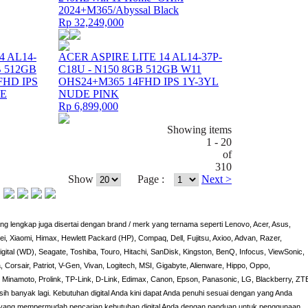
2024+M365/Abyssal Black
Rp 32,249,000
4 AL14-
ACER ASPIRE LITE 14 AL14-37P-
B 512GB
C18U - N150 8GB 512GB W11
FHD IPS
OHS24+M365 14FHD IPS 1Y-3YL
UE
NUDE PINK
Rp 6,899,000
Showing items
1 - 20
of
310
Show
Page :
Next >
g lengkap juga disertai dengan brand / merk yang ternama seperti Lenovo, Acer, Asus,
, Xiaomi, Himax, Hewlett Packard (HP), Compaq, Dell, Fujitsu, Axioo, Advan, Razer,
igital (WD), Seagate, Toshiba, Touro, Hitachi, SanDisk, Kingston, BenQ, Infocus, ViewSonic,
, Corsair, Patriot, V-Gen, Vivan, Logitech, MSI, Gigabyte, Alienware, Hippo, Oppo,
 Minamoto, Prolink, TP-Link, D-Link, Edimax, Canon, Epson, Panasonic, LG, Blackberry, ZT
asih banyak lagi. Kebutuhan digital Anda kini dapat Anda penuhi sesuai dengan yang Anda
ne yang mempermudah pencarian kebutuhan digital Anda dengan panduan untuk penggunaan