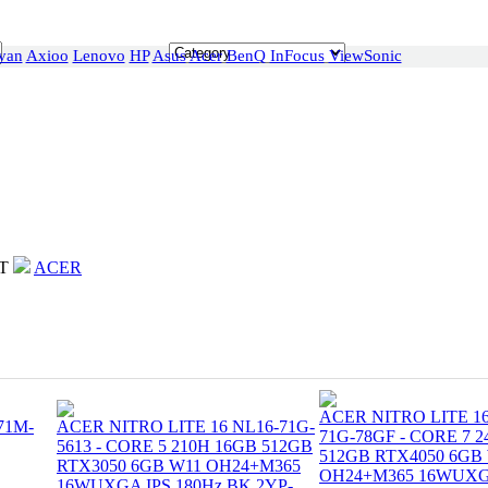
van
Axioo
Lenovo
HP
Asus
Acer
BenQ
InFocus
ViewSonic
T
ACER
ACER NITRO LITE 16
-71M-
ACER NITRO LITE 16 NL16-71G-
71G-78GF - CORE 7 
5613 - CORE 5 210H 16GB 512GB
512GB RTX4050 6GB
RTX3050 6GB W11 OH24+M365
OH24+M365 16WUXG
16WUXGA IPS 180Hz BK 2YP-