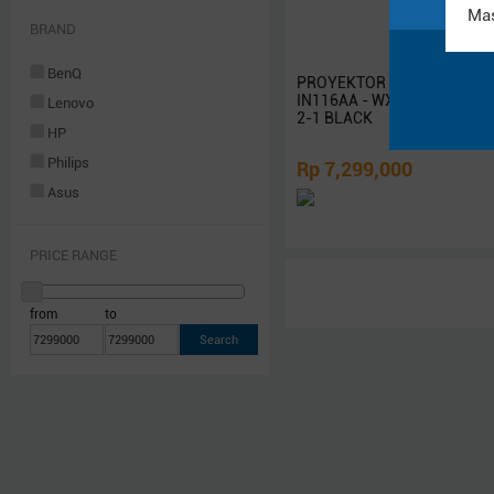
Networking
BRAND
Software
BenQ
PROYEKTOR INFOCUS GENE
Others
IN116AA - WXGA 3800AL DL
Lenovo
Rakitan
2-1 BLACK
HP
Philips
Rp 7,299,000
Asus
Samsung
Xiaomi
PRICE RANGE
Logitech
Sony
from
to
Acer
Razer
Steelseries
Sennheiser
Superpower
Armaggeddon