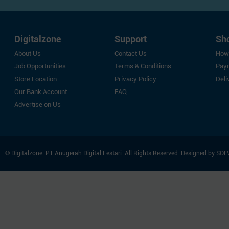
Zoomy
Edifier
XFX
Digitalzone
Support
Sh
Thermaltake
About Us
Contact Us
How
POLYTRON
Job Opportunities
Terms & Conditions
Pay
Samsonite
Store Location
Privacy Policy
Deli
Our Bank Account
FAQ
Nvidia
Advertise on Us
Galax
Radeon
Seasonic
NETAC
© Digitalzone. PT Anugerah Digital Lestari. All Rights Reserved. Designed by
SOL
Team
iGAME
Digital Alliance
Zotac
Alienware