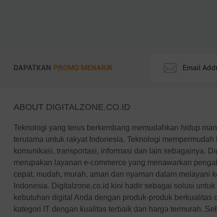
Rapoo
TP-Link
Edimax
InFocus
ViewSonic
DAPATKAN
PROMO MENARIK
Huawei
Ducky
Canon
ABOUT DIGITALZONE.CO.ID
Epson
Teknologi yang terus berkembang memudahkan hidup manus
Dell
terutama untuk rakyat Indonesia. Teknologi mempermudah 
Toshiba
komunikasi, transportasi, informasi dan lain sebagainya. Di
Cooler Master
merupakan layanan e-commerce yang menawarkan pengal
Gigabyte
cepat, mudah, murah, aman dan nyaman dalam melayani keb
MSI
Indonesia. Digitalzone.co.id kini hadir sebagai solusi unt
SanDisk
kebutuhan digital Anda dengan produk-produk berkualitas
Belkin
kategori IT dengan kualitas terbaik dan harga termurah. Se