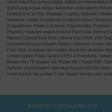
solusi kebutuhan barang digital, digitalzone menyediakan 
Targus
digital yang sesuai dengan kebutuhan anda seperti Perso
Linksys
Desktop & All in One, Notebook / Laptop / Netbook / Ultra
D-Link
Notebook / Tablet, Smartphone & Tablet Android / Windows,
Advan
& Handphone, Printer & Scanner, Projector Mini, Proyektor
Microsoft
Projector, Hardware seperti External Hard Drive, Internal 
Kaspersky
Memory, External Disk Drive, Internal Disk Drive, VGA Gra
McAfee
Sparepart termasuk Adaptor, Baterai, keyboard, mouse, dan
Symantec
Flash Disk, monopod atau tongsis, lensa dan aksesoris fotog
Uninterruptible Power System (UPS) & Powerbank, Networ
Adobe
Modem 4G LTE maupun 3G, Router MiFi, Router WiFi, Ran
Western Digital
Software original seperti Operating System (O/S) Windows, 
Jobo
masih banyak lagi produk IT dan Gadget lainnya yang len
Axioo
Wacom
Seagate
Vivan
Eyota
ADVERTISE AT DIGITALZONE.CO.ID
DeepCool