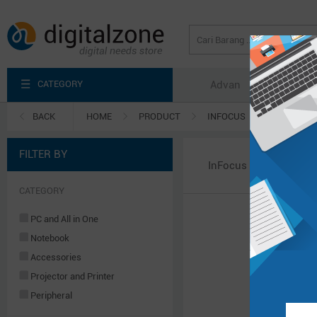
CATEGORY
Advan
Axioo
BACK
HOME
PRODUCT
INFOCUS
FILTER BY
InFocus
CATEGORY
PC and All in One
Notebook
Accessories
Projector and Printer
Peripheral
Server & Power System