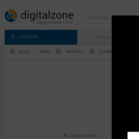
CATEGORY
Advan
Axioo
BACK
HOME
PRODUCT
KASPERSKY
Belu
PC and All in One
Note