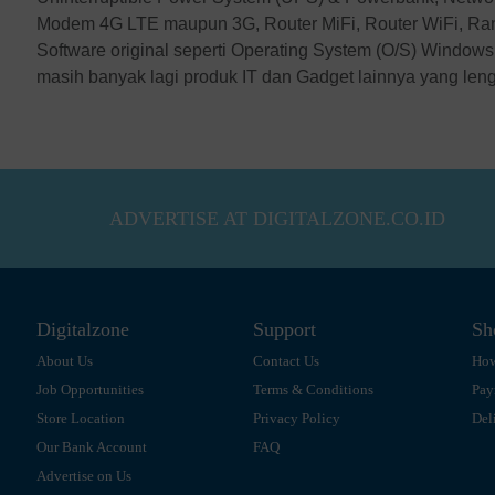
Modem 4G LTE maupun 3G, Router MiFi, Router WiFi, Ra
Software original seperti Operating System (O/S) Windows,
masih banyak lagi produk IT dan Gadget lainnya yang len
ADVERTISE AT DIGITALZONE.CO.ID
Digitalzone
Support
Sh
About Us
Contact Us
How
Job Opportunities
Terms & Conditions
Pay
Store Location
Privacy Policy
Del
Our Bank Account
FAQ
Advertise on Us