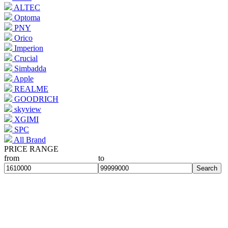
ALTEC
Optoma
PNY
Orico
Imperion
Crucial
Simbadda
Apple
REALME
GOODRICH
skyview
XGIMI
SPC
All Brand
PRICE RANGE
from
to