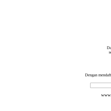
Da
s
Dengan mendafta
www.d