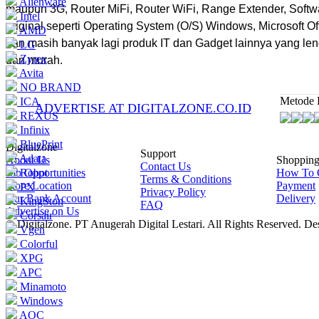
Alienware
maupun 3G, Router MiFi, Router WiFi, Range Extender, Softw
Intel
original seperti Operating System (O/S) Windows, Microsoft Off
AMD
dan masih banyak lagi produk IT dan Gadget lainnya yang le
LG
Zyrex
dan murah.
Avita
NO BRAND
Metode 
ICA
ADVERTISE AT DIGITALZONE.CO.ID
REXUS
Infinix
BluePrint
Digitalzone
Support
Adata
About Us
Shoppin
Contact Us
Job Opportunities
Robot
How To 
Terms & Conditions
Store Location
Payment
PX
Privacy Policy
Our Bank Account
Delivery
KingSton
FAQ
Advertise on Us
Corsair
© Digitalzone. PT Anugerah Digital Lestari. All Rights Reserved. D
Vgen
Colorful
XPG
APC
Minamoto
Windows
AOC