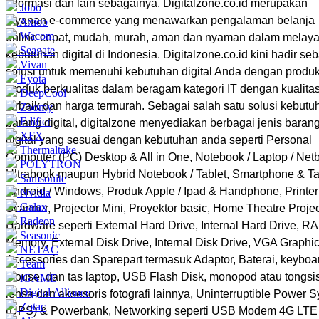
informasi dan lain sebagainya. Digitalzone.co.id merupakan
Jobo
layanan e-commerce yang menawarkan pengalaman belanja
Axioo
Wacom
online cepat, mudah, murah, aman dan nyaman dalam melaya
Seagate
kebutuhan digital di Indonesia. Digitalzone.co.id kini hadir se
Vivan
solusi untuk memenuhi kebutuhan digital Anda dengan produk
Eyota
produk berkualitas dalam beragam kategori IT dengan kualita
DeepCool
terbaik dan harga termurah. Sebagai salah satu solusi kebutu
Zoomy
Edifier
barang digital, digitalzone menyediakan berbagai jenis baran
XFX
digital yang sesuai dengan kebutuhan anda seperti Personal
Thermaltake
Computer (PC) Desktop & All in One, Notebook / Laptop / Netb
POLYTRON
Ultrabook maupun Hybrid Notebook / Tablet, Smartphone & Ta
Samsonite
Android / Windows, Produk Apple / Ipad & Handphone, Printer
Nvidia
Galax
Scanner, Projector Mini, Proyektor basic, Home Theatre Projec
Radeon
Hardware seperti External Hard Drive, Internal Hard Drive, R
Seasonic
Memory, External Disk Drive, Internal Disk Drive, VGA Graphic
NETAC
Accessories dan Sparepart termasuk Adaptor, Baterai, keyboa
Team
mouse, dan tas laptop, USB Flash Disk, monopod atau tongsis
iGAME
Digital Alliance
lensa dan aksesoris fotografi lainnya, Uninterruptible Power 
Zotac
(UPS) & Powerbank, Networking seperti USB Modem 4G LTE