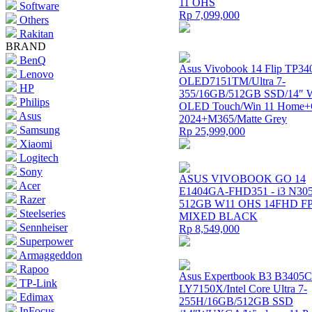
11 OHS
Software
Rp 7,099,000
Others
Rakitan
BRAND
BenQ
Asus Vivobook 14 Flip TP3
Lenovo
OLED7151TM/Ultra 7-
HP
355/16GB/512GB SSD/14
Philips
OLED Touch/Win 11 Hom
Asus
2024+M365/Matte Grey
Samsung
Rp 25,999,000
Xiaomi
Logitech
Sony
ASUS VIVOBOOK GO 14
Acer
E1404GA-FHD351 - i3 N30
Razer
512GB W11 OHS 14FHD FP
Steelseries
MIXED BLACK
Sennheiser
Rp 8,549,000
Superpower
Armaggeddon
Rapoo
Asus Expertbook B3 B3405
TP-Link
LY7150X/Intel Core Ultra 7-
Edimax
255H/16GB/512GB SSD
InFocus