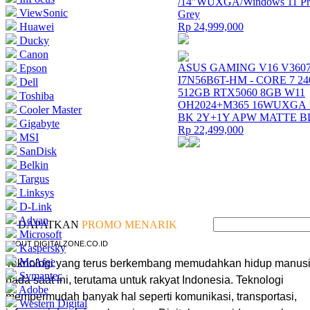
/14″WUXGA/Windows 11 Pro
ViewSonic
Grey
Huawei
Rp 24,999,000
Ducky
Canon
ASUS GAMING V16 V360
Epson
I7N56B6T-HM - CORE 7 2
Dell
512GB RTX5060 8GB W11
Toshiba
OH2024+M365 16WUXGA 
Cooler Master
BK 2Y+1Y APW MATTE 
Gigabyte
Rp 22,499,000
MSI
SanDisk
Belkin
Targus
Linksys
D-Link
Advan
DAPATKAN
PROMO MENARIK
Microsoft
ABOUT DIGITALZONE.CO.ID
Kaspersky
McAfee
Teknologi yang terus berkembang memudahkan hidup manus
Symantec
pada saat ini, terutama untuk rakyat Indonesia. Teknologi
Adobe
mempermudah banyak hal seperti komunikasi, transportasi,
Western Digital