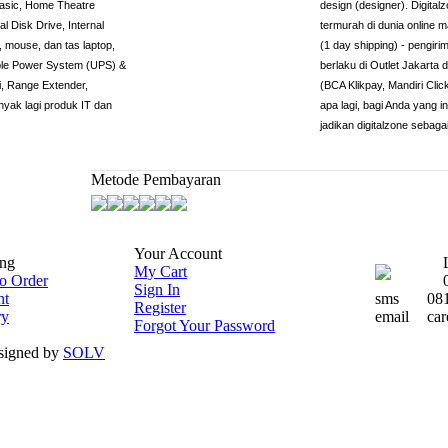
basic, Home Theatre
design (designer). Digita
l Disk Drive, Internal
termurah di dunia online 
 mouse, dan tas laptop,
(1 day shipping) - pengiri
tible Power System (UPS) &
berlaku di Outlet Jakarta
, Range Extender,
(BCA Klikpay, Mandiri Cli
nyak lagi produk IT dan
apa lagi, bagi Anda yang 
jadikan digitalzone sebaga
Metode Pembayaran
Your Account
ng
My Cart
o Order
Sign In
nt
sms
08
Register
ry
email
car
Forgot Your Password
esigned by
SOLV