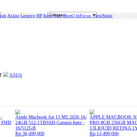
van
Axioo
Lenovo
HP
Asus
Acer
BenQ
InFocus
ViewSonic
T
ASUS
-
Apple Macbook Air 13 M5 2026 16-
APPLE MACBOOK NE
″ FHD
24GB 512-1TBSSD Garansi Inter -
PRO 8GB 256GB MA
16/512GB
13LIQUID RETINA 1
Rp 30,499,000
Rp 13,499,000