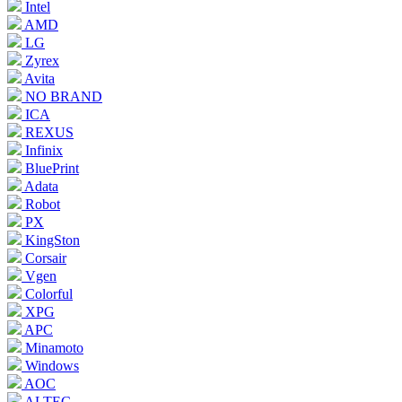
Intel
AMD
LG
Zyrex
Avita
NO BRAND
ICA
REXUS
Infinix
BluePrint
Adata
Robot
PX
KingSton
Corsair
Vgen
Colorful
XPG
APC
Minamoto
Windows
AOC
ALTEC