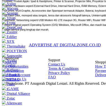
Windows, Produk Apple / Ipad & Handphone, Printer & Scanner, Projector Mini, Proyektor 
Axioo
Projector, Hardware seperti External Hard Drive, Internal Hard Drive, RAM Memory, Externa
Wacom
Disk Drive, VGA Graphic, Accessories dan Sparepart termasuk Adaptor, Baterai, keyboard,
Seagate
USB Flash Disk, monopod atau tongsis, lensa dan aksesoris fotografi lainnya, Uninterrup
Vivan
Powerbank, Networking seperti USB Modem 4G LTE maupun 3G, Router MiFi, Router WiFi
Eyota
Software original seperti Operating System (O/S) Windows, Microsoft Office, dan masih ba
DeepCool
Gadget lainnya yang lengkap dan murah.
Zoomy
Edifier
XFX
ADVERTISE AT DIGITALZONE.CO.ID
Thermaltake
POLYTRON
Samsonite
Digitalzone
Support
Nvidia
About Us
Shoppi
Contact Us
Galax
Job Opportunities
How T
Terms & Conditions
Radeon
Store Location
Payme
Privacy Policy
Seasonic
Our Bank Account
Delive
FAQ
Advertise on Us
NETAC
© Digitalzone. PT Anugerah Digital Lestari. All Rights Reserved. D
Team
iGAME
Digital Alliance
Zotac
Alienware