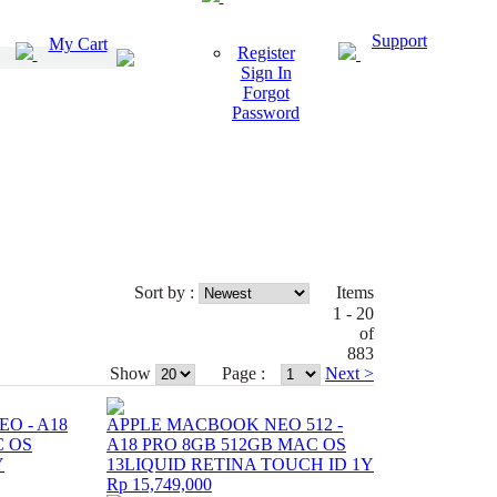
Support
My Cart
Register
Sign In
Forgot
Password
Sort by :
Items
1 - 20
of
883
Show
Page :
Next >
O - A18
APPLE MACBOOK NEO 512 -
C OS
A18 PRO 8GB 512GB MAC OS
Y
13LIQUID RETINA TOUCH ID 1Y
Rp 15,749,000