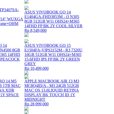
p TP3407SA-
ASUS VIVOBOOK GO 14
E1404GA-FHD3853M - i3 N305
D/14″ WUXGA
8GB 512GB W11 OHS24+M365
 Home+OHM
14FHD FP BK 2Y COOL SILVER
Rp 8,549,000
 14
ASUS VIVOBOOK GO 15
 N4500 8GB
E1504FA-VIPS3152M - R3 7320U
365 14FHD
16GB 512GB W11 OHS24+M365
 PEACOCK
15.6FHD IPS FP BK 2Y GREEN
GREY
Rp 10,499,000
O 14 M5
APPLE MACBOOK AIR 13 M3
GB 1TB MAC
MC8Q4ID/A - M3 24GB 512GB
INA XDR
MAC OS 13.6LIQUID RETINA
 1Y SPACE
DISPLAY BK TOUCH ID 1Y
MIDNIGHT
Rp 28,999,000