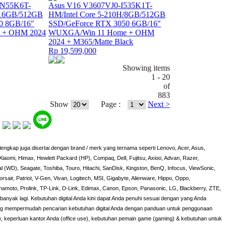
5N55K6T-
Asus V16 V3607VJ0-I535K1T-
/16GB/512GB
HM/Intel Core 5-210H/8GB/512GB
0 8GB/16″
SSD/GeForce RTX 3050 6GB/16″
 + OHM 2024
WUXGA/Win 11 Home + OHM
2024 + M365/Matte Black
Rp 19,599,000
Showing items
1 - 20
of
883
Show
Page :
Next >
engkap juga disertai dengan brand / merk yang ternama seperti Lenovo, Acer, Asus,
iaomi, Himax, Hewlett Packard (HP), Compaq, Dell, Fujitsu, Axioo, Advan, Razer,
al (WD), Seagate, Toshiba, Touro, Hitachi, SanDisk, Kingston, BenQ, Infocus, ViewSonic,
orsair, Patriot, V-Gen, Vivan, Logitech, MSI, Gigabyte, Alienware, Hippo, Oppo,
amoto, Prolink, TP-Link, D-Link, Edimax, Canon, Epson, Panasonic, LG, Blackberry, ZTE,
h banyak lagi. Kebutuhan digital Anda kini dapat Anda penuhi sesuai dengan yang Anda
yang mempermudah pencarian kebutuhan digital Anda dengan panduan untuk penggunaan
), keperluan kantor Anda (office use), kebutuhan pemain game (gaming) & kebutuhan untuk