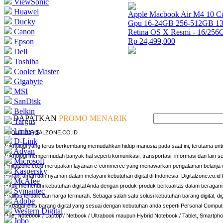
ViewSonic
Huawei
Apple Macbook Air M4 10 Co
Ducky
Gpu 16-24GB 256-512GB 13
Canon
Retina OS X Resmi - 16/25
Rp 24,499,000
Epson
Dell
Toshiba
Cooler Master
Gigabyte
MSI
SanDisk
Belkin
DAPATKAN
PROMO MENARIK
Targus
Linksys
ABOUT DIGITALZONE.CO.ID
D-Link
Teknologi yang terus berkembang memudahkan hidup manusia pada saat ini, terutama untu
Advan
Teknologi mempermudah banyak hal seperti komunikasi, transportasi, informasi dan lain s
Microsoft
Digitalzone.co.id merupakan layanan e-commerce yang menawarkan pengalaman belanja o
Kaspersky
murah, aman dan nyaman dalam melayani kebutuhan digital di Indonesia. Digitalzone.co.id k
McAfee
untuk memenuhi kebutuhan digital Anda dengan produk-produk berkualitas dalam beragam 
Symantec
kualitas terbaik dan harga termurah. Sebagai salah satu solusi kebutuhan barang digital, d
Adobe
berbagai jenis barang digital yang sesuai dengan kebutuhan anda seperti Personal Compute
Western Digital
One, Notebook / Laptop / Netbook / Ultrabook maupun Hybrid Notebook / Tablet, Smartphon
Jobo