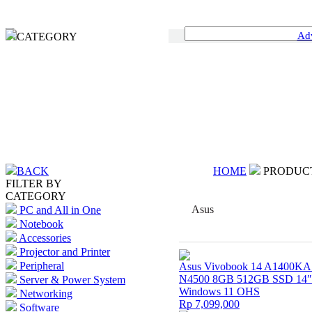
Ad
CATEGORY
BACK
HOME
PRODUC
FILTER BY
CATEGORY
Asus
PC and All in One
Notebook
Accessories
Projector and Printer
Peripheral
Asus Vivobook 14 A1400KA 
N4500 8GB 512GB SSD 14
Server & Power System
Windows 11 OHS
Networking
Rp 7,099,000
Software