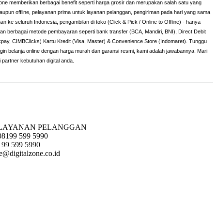
lzone memberikan berbagai benefit seperti harga grosir dan merupakan salah satu yang
maupun offline, pelayanan prima untuk layanan pelanggan, pengiriman pada hari yang sama
man ke seluruh Indonesia, pengambilan di toko (Click & Pick / Online to Offline) - hanya
 dan berbagai metode pembayaran seperti bank transfer (BCA, Mandiri, BNI), Direct Debit
ckpay, CIMBClicks) Kartu Kredit (Visa, Master) & Convenience Store (Indomaret). Tunggu
ingin belanja online dengan harga murah dan garansi resmi, kami adalah jawabannya. Mari
i partner kebutuhan digital anda.
LAYANAN PELANGGAN
08199 599 5990
199 599 5990
e@digitalzone.co.id