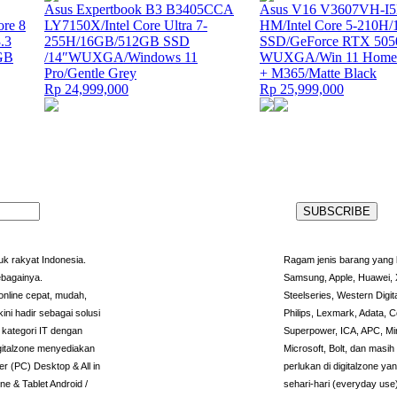
Asus Expertbook B3 B3405CCA
Asus V16 V3607VH-I
re 8
LY7150X/Intel Core Ultra 7-
HM/Intel Core 5-210H
.3
255H/16GB/512GB SSD
SSD/GeForce RTX 505
6GB
/14″WUXGA/Windows 11
WUXGA/Win 11 Home
Pro/Gentle Grey
+ M365/Matte Black
Rp 24,999,000
Rp 25,999,000
k rakyat Indonesia.
Ragam jenis barang yang l
ebagainya.
Samsung, Apple, Huawei, X
nline cepat, mudah,
Steelseries, Western Digit
ini hadir sebagai solusi
Philips, Lexmark, Adata, C
kategori IT dengan
Superpower, ICA, APC, Min
igitalzone menyediakan
Microsoft, Bolt, dan masi
r (PC) Desktop & All in
perlukan di digitalzone 
e & Tablet Android /
sehari-hari (everyday use