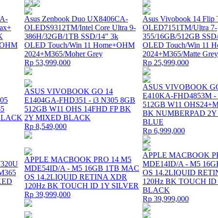
EA-
Asus Zenbook Duo UX8406CA-
Asus Vivobook 14 Fli
ax+
OLEDS9312TM/Intel Core Ultra 9-
OLED7151TM/Ultra 7-
K
386H/32GB/1TB SSD/14″ 3k
355/16GB/512GB SS
e+OHM
OLED Touch/Win 11 Home+OHM
OLED Touch/Win 11
2024+M365/Moher Grey
2024+M365/Matte Grey
Rp 53,999,000
Rp 25,999,000
ASUS VIVOBOOK GO
ASUS VIVOBOOK GO 14
E410KA-FHD4853M -
05
E1404GA-FHD351 - i3 N305 8GB
512GB W11 OHS24+M
5
512GB W11 OHS 14FHD FP BK
BK NUMBERPAD 2Y
 BLACK
2Y MIXED BLACK
BLUE
Rp 8,549,000
Rp 6,999,000
APPLE MACBOOK PR
APPLE MACBOOK PRO 14 M5
7320U
MDE14ID/A - M5 16
MDE54ID/A - M5 16GB 1TB MAC
M365
OS 14.2LIQUID RET
OS 14.2LIQUID RETINA XDR
IXED
120Hz BK TOUCH ID
120Hz BK TOUCH ID 1Y SILVER
BLACK
Rp 39,999,000
Rp 39,999,000