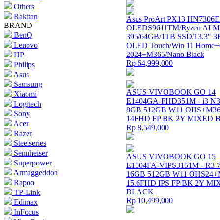
Others
Rakitan
Asus ProArt PX13 HN7306
BRAND
OLEDS9611TM/Ryzen AI M
BenQ
395/64GB/1TB SSD/13.3″ 3
Lenovo
OLED Touch/Win 11 Hom
2024+M365/Nano Black
HP
Rp 64,999,000
Philips
Asus
Samsung
ASUS VIVOBOOK GO 14
Xiaomi
E1404GA-FHD351M - i3 N3
Logitech
8GB 512GB W11 OHS+M36
Sony
14FHD FP BK 2Y MIXED
Acer
Rp 8,549,000
Razer
Steelseries
Sennheiser
ASUS VIVOBOOK GO 15
Superpower
E1504FA-VIPS3151M - R3 
Armaggeddon
16GB 512GB W11 OHS24+
Rapoo
15.6FHD IPS FP BK 2Y M
BLACK
TP-Link
Rp 10,499,000
Edimax
InFocus