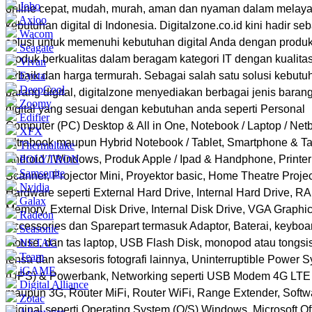
Jobo
online cepat, mudah, murah, aman dan nyaman dalam melaya
Axioo
kebutuhan digital di Indonesia. Digitalzone.co.id kini hadir se
Wacom
solusi untuk memenuhi kebutuhan digital Anda dengan produk
Seagate
produk berkualitas dalam beragam kategori IT dengan kualita
Vivan
terbaik dan harga termurah. Sebagai salah satu solusi kebutu
Eyota
DeepCool
barang digital, digitalzone menyediakan berbagai jenis baran
Zoomy
digital yang sesuai dengan kebutuhan anda seperti Personal
Edifier
Computer (PC) Desktop & All in One, Notebook / Laptop / Netb
XFX
Ultrabook maupun Hybrid Notebook / Tablet, Smartphone & Ta
Thermaltake
Android / Windows, Produk Apple / Ipad & Handphone, Printer
POLYTRON
Samsonite
Scanner, Projector Mini, Proyektor basic, Home Theatre Projec
Nvidia
Hardware seperti External Hard Drive, Internal Hard Drive, R
Galax
Memory, External Disk Drive, Internal Disk Drive, VGA Graphic
Radeon
Accessories dan Sparepart termasuk Adaptor, Baterai, keyboa
Seasonic
mouse, dan tas laptop, USB Flash Disk, monopod atau tongsis
NETAC
Team
lensa dan aksesoris fotografi lainnya, Uninterruptible Power 
iGAME
(UPS) & Powerbank, Networking seperti USB Modem 4G LTE
Digital Alliance
maupun 3G, Router MiFi, Router WiFi, Range Extender, Softw
Zotac
original seperti Operating System (O/S) Windows, Microsoft Off