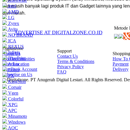
Alienware
dan masih banyak lagi produk IT dan Gadget lainnya yang le
Intel
AMD
dan murah.
LG
Zyrex
Metode 
Avita
ADVERTISE AT DIGITALZONE.CO.ID
NO BRAND
ICA
REXUS
Digitalzone
Support
Infinix
About Us
Shoppin
Contact Us
BluePrint
Job Opportunities
How To 
Terms & Conditions
Store Location
Adata
Payment
Privacy Policy
Our Bank Account
Delivery
Robot
FAQ
Advertise on Us
PX
© Digitalzone. PT Anugerah Digital Lestari. All Rights Reserved. D
KingSton
Corsair
Vgen
Colorful
XPG
APC
Minamoto
Windows
AOC