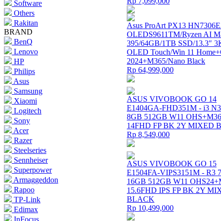
Rp 7,099,000
Software
Others
Rakitan
Asus ProArt PX13 HN7306
BRAND
OLEDS9611TM/Ryzen AI M
BenQ
395/64GB/1TB SSD/13.3″ 3
Lenovo
OLED Touch/Win 11 Hom
2024+M365/Nano Black
HP
Rp 64,999,000
Philips
Asus
Samsung
ASUS VIVOBOOK GO 14
Xiaomi
E1404GA-FHD351M - i3 N3
Logitech
8GB 512GB W11 OHS+M36
Sony
14FHD FP BK 2Y MIXED
Acer
Rp 8,549,000
Razer
Steelseries
Sennheiser
ASUS VIVOBOOK GO 15
Superpower
E1504FA-VIPS3151M - R3 
Armaggeddon
16GB 512GB W11 OHS24+
Rapoo
15.6FHD IPS FP BK 2Y M
BLACK
TP-Link
Rp 10,499,000
Edimax
InFocus