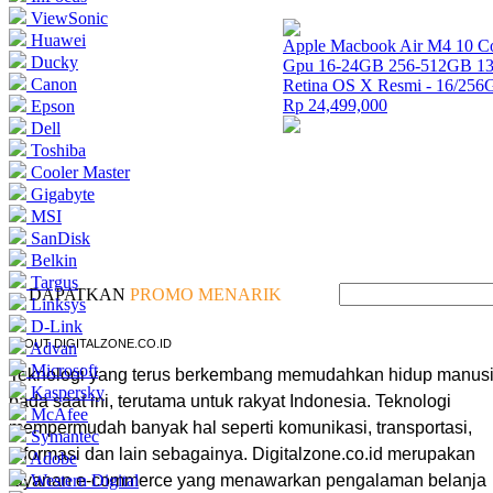
ViewSonic
Huawei
Apple Macbook Air M4 10 Co
Ducky
Gpu 16-24GB 256-512GB 13
Canon
Retina OS X Resmi - 16/25
Rp 24,499,000
Epson
Dell
Toshiba
Cooler Master
Gigabyte
MSI
SanDisk
Belkin
Targus
DAPATKAN
PROMO MENARIK
Linksys
D-Link
ABOUT DIGITALZONE.CO.ID
Advan
Microsoft
Teknologi yang terus berkembang memudahkan hidup manus
Kaspersky
pada saat ini, terutama untuk rakyat Indonesia. Teknologi
McAfee
mempermudah banyak hal seperti komunikasi, transportasi,
Symantec
informasi dan lain sebagainya. Digitalzone.co.id merupakan
Adobe
layanan e-commerce yang menawarkan pengalaman belanja
Western Digital