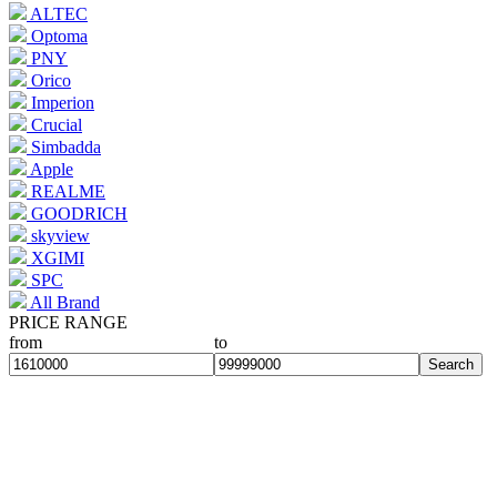
ALTEC
Optoma
PNY
Orico
Imperion
Crucial
Simbadda
Apple
REALME
GOODRICH
skyview
XGIMI
SPC
All Brand
PRICE RANGE
from
to