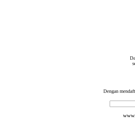
Da
s
Dengan mendafta
www.d