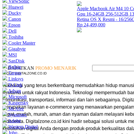
ViewSonic
Huawei
Apple Macbook Air M4 10 Co
Ducky
Gpu 16-24GB 256-512GB 13
Canon
Retina OS X Resmi - 16/25
Rp 24,499,000
Epson
Dell
Toshiba
Cooler Master
Gigabyte
MSI
SanDisk
Belkin
DAPATKAN
PROMO MENARIK
Targus
ABOUT DIGITALZONE.CO.ID
Linksys
D-Link
Teknologi yang terus berkembang memudahkan hidup manusia
Advan
terutama untuk rakyat Indonesia. Teknologi mempermudah ban
Microsoft
komunikasi, transportasi, informasi dan lain sebagainya. Digit
Kaspersky
merupakan layanan e-commerce yang menawarkan pengalama
McAfee
cepat, mudah, murah, aman dan nyaman dalam melayani kebut
Symantec
Adobe
Indonesia. Digitalzone.co.id kini hadir sebagai solusi untuk 
Western Digital
kebutuhan digital Anda dengan produk-produk berkualitas d
Jobo