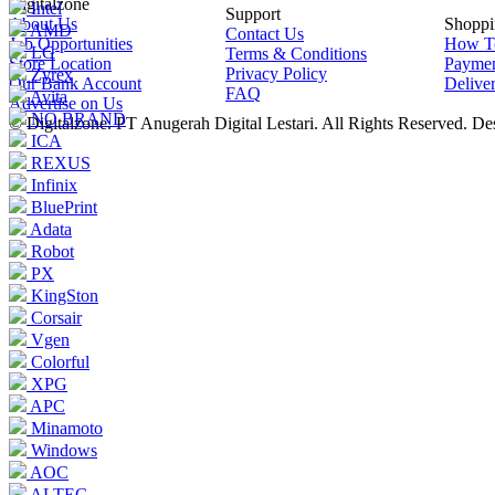
Digitalzone
Intel
Support
About Us
Shoppi
AMD
Contact Us
Job Opportunities
How T
LG
Terms & Conditions
Store Location
Payme
Privacy Policy
Zyrex
Our Bank Account
Delive
FAQ
Avita
Advertise on Us
NO BRAND
© Digitalzone. PT Anugerah Digital Lestari. All Rights Reserved. D
ICA
REXUS
Infinix
BluePrint
Adata
Robot
PX
KingSton
Corsair
Vgen
Colorful
XPG
APC
Minamoto
Windows
AOC
ALTEC