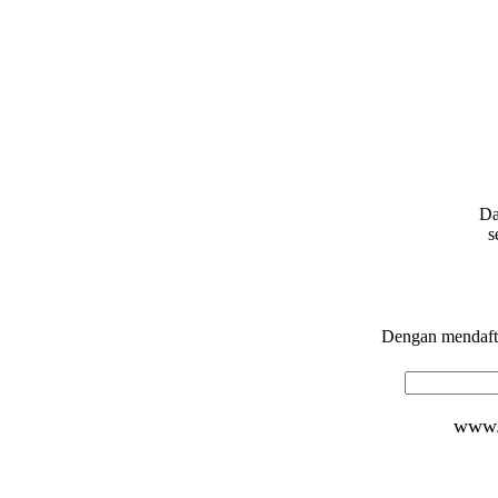
Da
s
Dengan mendafta
www.d