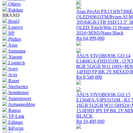
Others
Rakitan
Asus ProArt PX13 HN7306
BRAND
OLEDS9611TM/Ryzen AI M
BenQ
395/64GB/1TB SSD/13.3″ 3
Lenovo
OLED Touch/Win 11 Hom
2024+M365/Nano Black
HP
Rp 64,999,000
Philips
Asus
Samsung
ASUS VIVOBOOK GO 14
Xiaomi
E1404GA-FHD351M - i3 N3
Logitech
8GB 512GB W11 OHS+M36
Sony
14FHD FP BK 2Y MIXED
Acer
Rp 8,549,000
Razer
Steelseries
Sennheiser
ASUS VIVOBOOK GO 15
Superpower
E1504FA-VIPS3151M - R3 
Armaggeddon
16GB 512GB W11 OHS24+
Rapoo
15.6FHD IPS FP BK 2Y M
BLACK
TP-Link
Rp 10,499,000
Edimax
InFocus