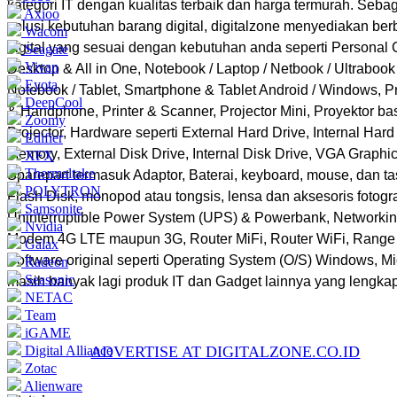
kategori IT dengan kualitas terbaik dan harga termurah. Sebag
Axioo
solusi kebutuhan barang digital, digitalzone menyediakan ber
Wacom
digital yang sesuai dengan kebutuhan anda seperti Personal
Seagate
Vivan
Desktop & All in One, Notebook / Laptop / Netbook / Ultrabo
Eyota
Notebook / Tablet, Smartphone & Tablet Android / Windows, P
DeepCool
& Handphone, Printer & Scanner, Projector Mini, Proyektor b
Zoomy
Projector, Hardware seperti External Hard Drive, Internal Har
Edifier
Memory, External Disk Drive, Internal Disk Drive, VGA Graphi
XFX
Thermaltake
Sparepart termasuk Adaptor, Baterai, keyboard, mouse, dan t
POLYTRON
Flash Disk, monopod atau tongsis, lensa dan aksesoris fotogra
Samsonite
Uninterruptible Power System (UPS) & Powerbank, Networkin
Nvidia
Modem 4G LTE maupun 3G, Router MiFi, Router WiFi, Range 
Galax
Software original seperti Operating System (O/S) Windows, Mic
Radeon
Seasonic
masih banyak lagi produk IT dan Gadget lainnya yang lengka
NETAC
Team
iGAME
Digital Alliance
ADVERTISE AT DIGITALZONE.CO.ID
Zotac
Alienware