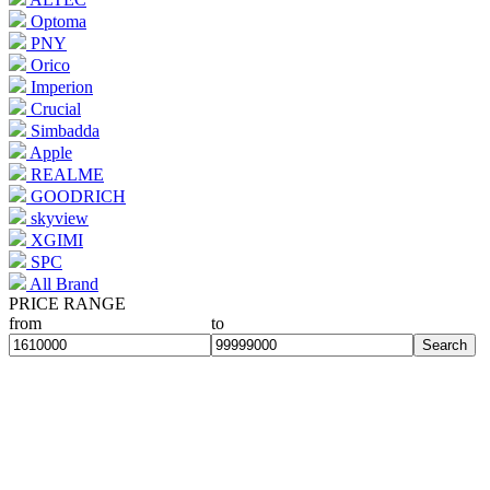
Optoma
PNY
Orico
Imperion
Crucial
Simbadda
Apple
REALME
GOODRICH
skyview
XGIMI
SPC
All Brand
PRICE RANGE
from
to