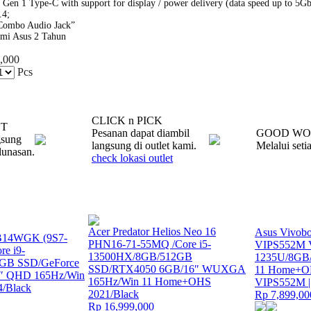
Gen 1 Type-C with support for display / power delivery (data speed up to 5Gb
.4;
Combo Audio Jack”
smi Asus 2 Tahun
,000
Pcs
CLICK n PICK
NT
Pesanan dapat diambil
GOOD WO
gsung
langsung di outlet kami.
Melalui seti
lunasan.
check lokasi outlet
Acer Predator Helios Neo 16
Asus Vivob
 B14WGK (9S7-
PHN16-71-55MQ /Core i5-
VIPS552M V
re i9-
13500HX/8GB/512GB
1235U/8GB
GB SSD/GeForce
SSD/RTX4050 6GB/16″ WUXGA
11 Home+OH
6″ QHD 165Hz/Win
165Hz/Win 11 Home+OHS
VIPS552M |
/Black
2021/Black
Rp 7,899,00
Rp 16,999,000