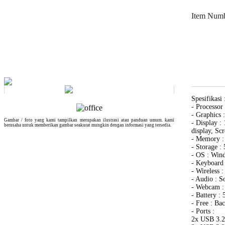
Item Num
Spesifikasi 
- Processo
- Graphics
Gambar / foto yang kami tampilkan merupakan ilustrasi atau panduan umum. kami
- Display :
berusaha untuk memberikan gambar seakurat mungkin dengan informasi yang tersedia.
display, Sc
- Memory 
- Storage 
- OS : Win
- Keyboard 
- Wireless 
- Audio : S
- Webcam :
- Battery 
- Free : Ba
- Ports :
2x USB 3.2