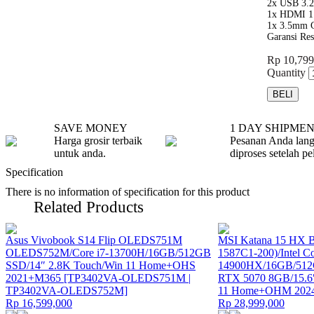
2x USB 3.2 
1x HDMI 1
1x 3.5mm 
Garansi Re
Rp 10,799
Quantity
SAVE MONEY
1 DAY SHIPME
Harga grosir terbaik
Pesanan Anda lan
untuk anda.
diproses setelah pe
Specification
There is no information of specification for this product
Related Products
Asus Vivobook S14 Flip OLEDS751M
MSI Katana 15 HX
OLEDS752M/Core i7-13700H/16GB/512GB
1587C1-200)/Intel Co
SSD/14″ 2.8K Touch/Win 11 Home+OHS
14900HX/16GB/512
2021+M365 [TP3402VA-OLEDS751M |
RTX 5070 8GB/15.
TP3402VA-OLEDS752M]
11 Home+OHM 2024
Rp 16,599,000
Rp 28,999,000