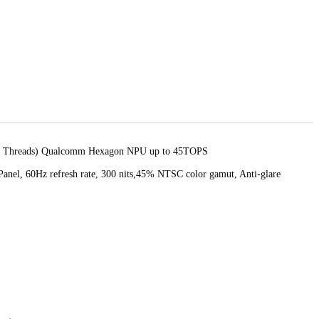
s, 8 Threads) Qualcomm Hexagon NPU up to 45TOPS
Panel, 60Hz refresh rate, 300 nits,45% NTSC color gamut, Anti-glare