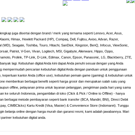
engkap juga disertai dengan brand / merk yang ternama seperti Lenovo, Acer, Asus,
iaomi, Himax, Hewlett Packard (HP), Compaq, Dell, Fujitsu, Axioo, Advan, Razer,
al (WD), Seagate, Toshiba, Touro, Hitachi, SanDisk, Kingston, BenQ, Infocus, ViewSonic,
orsair, Patriot, V-Gen, Vivan, Logitech, MSI, Gigabyte, Alienware, Hippo, Oppo,
amoto, Prolink, TP-Link, D-Link, Edimax, Canon, Epson, Panasonic, LG, Blackberry, ZTE,
h banyak lagi. Kebutuhan digital Anda kini dapat Anda penuhi sesuai dengan yang Anda
yang mempermudah pencarian kebutuhan digital Anda dengan panduan untuk penggunaan
), keperluan kantor Anda (office use), kebutuhan pemain game (gaming) & kebutuhan untuk
lzone memberikan berbagai benefit seperti harga grosir dan merupakan salah satu yang
maupun offline, pelayanan prima untuk layanan pelanggan, pengiriman pada hari yang sama
man ke seluruh Indonesia, pengambilan di toko (Click & Pick / Online to Offline) - hanya
 dan berbagai metode pembayaran seperti bank transfer (BCA, Mandiri, BNI), Direct Debit
ckpay, CIMBClicks) Kartu Kredit (Visa, Master) & Convenience Store (Indomaret). Tunggu
ingin belanja online dengan harga murah dan garansi resmi, kami adalah jawabannya. Mari
i partner kebutuhan digital anda.