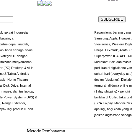
k rakyat Indonesia.
Ragam jenis barang yang l
ebagainya.
Samsung, Apple, Huawei, X
nline cepat, mudah,
Steelseries, Western Digit
ini hadir sebagai solusi
Philips, Lexmark, Adata, C
kategori IT dengan
Superpower, ICA, APC, Min
igitalzone menyediakan
Microsoft, Bolt, dan masi
r (PC) Desktop & All in
perlukan di digitalzone 
e & Tablet Android /
sehari-hari (everyday use
basic, Home Theatre
design (designer). Digita
l Disk Drive, Internal
termurah di dunia online 
 mouse, dan tas laptop,
(1 day shipping) - pengiri
tible Power System (UPS) &
berlaku di Outlet Jakarta
, Range Extender,
(BCA Klikpay, Mandiri Cli
nyak lagi produk IT dan
apa lagi, bagi Anda yang 
jadikan digitalzone sebaga
Metode Pembayaran