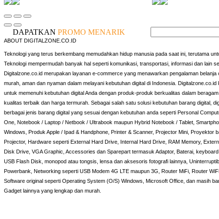
DAPATKAN
PROMO MENARIK
ABOUT DIGITALZONE.CO.ID
Teknologi yang terus berkembang memudahkan hidup manusia pada saat ini, terutama untu
Teknologi mempermudah banyak hal seperti komunikasi, transportasi, informasi dan lain s
Digitalzone.co.id merupakan layanan e-commerce yang menawarkan pengalaman belanja o
murah, aman dan nyaman dalam melayani kebutuhan digital di Indonesia. Digitalzone.co.id k
untuk memenuhi kebutuhan digital Anda dengan produk-produk berkualitas dalam beragam 
kualitas terbaik dan harga termurah. Sebagai salah satu solusi kebutuhan barang digital, d
berbagai jenis barang digital yang sesuai dengan kebutuhan anda seperti Personal Compute
One, Notebook / Laptop / Netbook / Ultrabook maupun Hybrid Notebook / Tablet, Smartphon
Windows, Produk Apple / Ipad & Handphone, Printer & Scanner, Projector Mini, Proyektor 
Projector, Hardware seperti External Hard Drive, Internal Hard Drive, RAM Memory, Externa
Disk Drive, VGA Graphic, Accessories dan Sparepart termasuk Adaptor, Baterai, keyboard,
USB Flash Disk, monopod atau tongsis, lensa dan aksesoris fotografi lainnya, Uninterrup
Powerbank, Networking seperti USB Modem 4G LTE maupun 3G, Router MiFi, Router WiFi
Software original seperti Operating System (O/S) Windows, Microsoft Office, dan masih ba
Gadget lainnya yang lengkap dan murah.