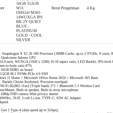
16GB 512GB
ber
W11
Berat Pengiriman
4 Kg
OHS24+M365
14WUXGA IPS
BK 2Y QUIET
BLUE -
PLATINUM
GOLD - COOL
SILVER
:
r : Snapdragon X X1 26 100 Processor (30MB Cache, up to 2.97GHz, 8 core
 : Qualcomm Adreno GPU
 14.0-inch, WUXGA (1920 x 1200) 16:10 aspect ratio, LED Backlit, IPS-level 
reen-to-body ratio 87%
: 16GB DDR5 on board
: 512GB M.2 NVMe PCIe 4.0 SSD
dows 11 Home + Microsoft Office Home 2024 + Microsoft 365 Basic
: Backlit Chiclet Keyboard, Precision touchpad
: Wi-Fi 6E(802.11ax) (Triple band) 2*2 + Bluetooth 5.3 Wireless Card
onicMaster, Built-in speaker, Built-in array microphone
 1080p FHD camera With privacy shutter
: 50WHrs, 3S1P, 3-cell Li-ion, TYPE-C, 65W AC Adapter
ckpack
 Gen 1 Type-A (data speed up to 5Gbps);