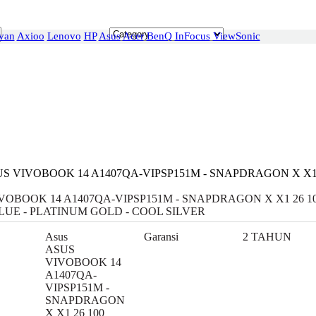
van
Axioo
Lenovo
HP
Asus
Acer
BenQ
InFocus
ViewSonic
S VIVOBOOK 14 A1407QA-VIPSP151M - SNAPDRAGON X X1 
VOBOOK 14 A1407QA-VIPSP151M - SNAPDRAGON X X1 26 10
LUE - PLATINUM GOLD - COOL SILVER
Asus
Garansi
2 TAHUN
ASUS
VIVOBOOK 14
A1407QA-
VIPSP151M -
SNAPDRAGON
X X1 26 100