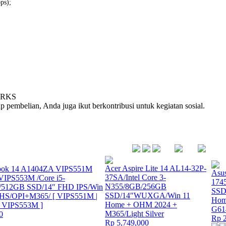
ps);
RKS
ap pembelian, Anda juga ikut berkontribusi untuk kegiatan sosial.
Acer Aspire Lite 14 AL14-32P-
ook 14 A1404ZA VIPS551M
Asu
37SA/Intel Core 3-
IPS553M /Core i5-
174
N355/8GB/256GB
/512GB SSD/14″ FHD IPS/Win
SSD
SSD/14″WUXGA/Win 11
S/OPI+M365/ [ VIPS551M |
Hom
Home + OHM 2024 +
 VIPS553M ]
G61
M365/Light Silver
0
Rp 
Rp 5,749,000