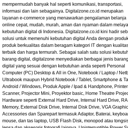
mempermudah banyak hal seperti komunikasi, transportasi,
informasi dan lain sebagainya. Digitalzone.co.id merupakan
layanan e-commerce yang menawarkan pengalaman belanja
online cepat, mudah, murah, aman dan nyaman dalam melaya
kebutuhan digital di Indonesia. Digitalzone.co.id kini hadir se
solusi untuk memenuhi kebutuhan digital Anda dengan produk
produk berkualitas dalam beragam kategori IT dengan kualita
terbaik dan harga termurah. Sebagai salah satu solusi kebutu
barang digital, digitalzone menyediakan berbagai jenis baran
digital yang sesuai dengan kebutuhan anda seperti Personal
Computer (PC) Desktop & All in One, Notebook / Laptop / Netb
Ultrabook maupun Hybrid Notebook / Tablet, Smartphone & Ta
Android / Windows, Produk Apple / Ipad & Handphone, Printer
Scanner, Projector Mini, Proyektor basic, Home Theatre Projec
Hardware seperti External Hard Drive, Internal Hard Drive, R
Memory, External Disk Drive, Internal Disk Drive, VGA Graphic
Accessories dan Sparepart termasuk Adaptor, Baterai, keyboa
mouse, dan tas laptop, USB Flash Disk, monopod atau tongsis
lensa dan aksesoris fotografi lainnya, Uninterruptible Power 