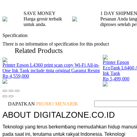
SAVE MONEY
1 DAY SHIPME
Harga grosir terbaik
Pesanan Anda lan
untuk anda.
diproses setelah pe
Specification
There is no information of specification for this product
Related Products
Printer Epson
Printer Epson L4360 print scan copy Wi-Fi All-in-
EcoTank L6460 
One Ink Tank include tinta original Garansi Resmi
Ink Tank
Rp 4,559,000
Rp 5,499,000
DAPATKAN
PROMO MENARIK
ABOUT DIGITALZONE.CO.ID
Teknologi yang terus berkembang memudahkan hidup manus
pada saat ini, terutama untuk rakyat Indonesia. Teknologi