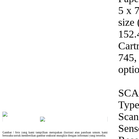
5 x 
size
152
Cart
745,
opti
SC
Type
Scan
Sens
Gambar / foto yang kami tampilkan merupakan ilustrasi atau panduan umum. kami
berusaha untuk memberikan gambar seakurat mungkin dengan informasi yang tersedia.