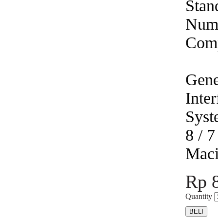
Stan
Numb
Comp
Gene
Inte
Syst
8 / 7
Maci
Rp 
Quantity