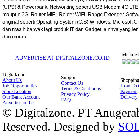
(UPS) & Powerbank, Networking seperti USB Modem 4G LTE
maupun 3G, Router MiFi, Router WiFi, Range Extender, Softw
original seperti Operating System (O/S) Windows, Microsoft Off
dan masih banyak lagi produk IT dan Gadget lainnya yang le
dan murah.
Metode 
ADVERTISE AT DIGITALZONE.CO.ID
Digitalzone
Support
About Us
Shoppin
Contact Us
Job Opportunities
How To 
Terms & Conditions
Store Location
Payment
Privacy Policy
Our Bank Account
Delivery
FAQ
Advertise on Us
© Digitalzone. PT Anugerah 
Reserved. Designed by
SO