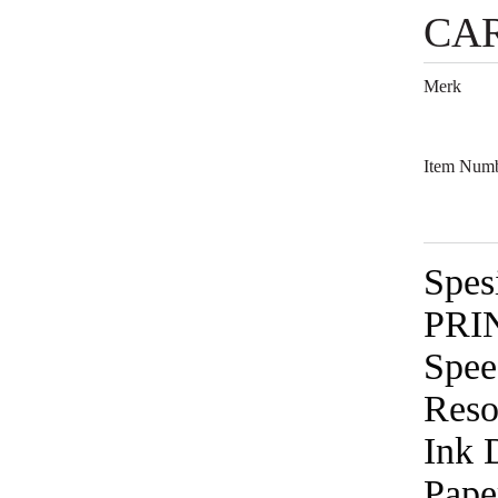
CA
Merk
Item Num
Spes
PRI
Spee
Reso
Ink 
Pape