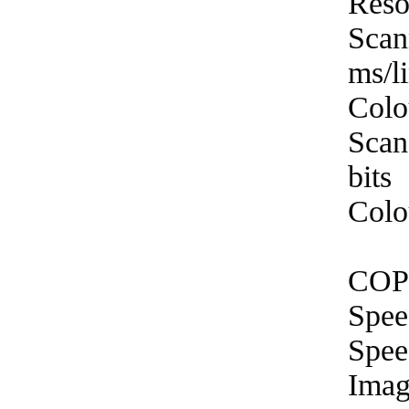
Reso
Scan
ms/l
Colo
Scan
bits
Colou
CO
Spee
Spee
Imag