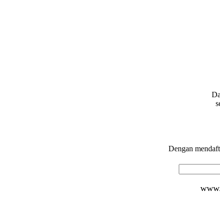
Da
s
Dengan mendafta
www.d