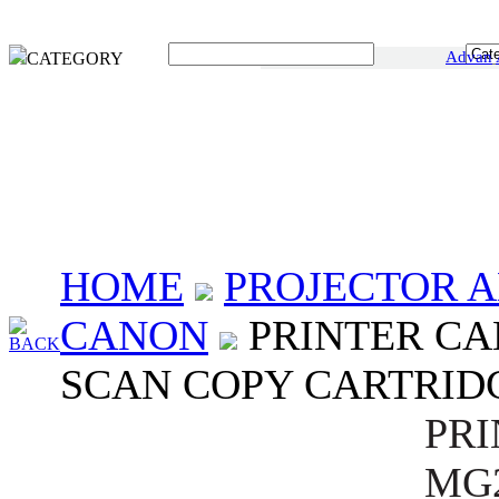
Advan
CATEGORY
HOME
PROJECTOR A
CANON
PRINTER CA
BACK
SCAN COPY CARTRID
PR
MG2