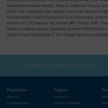
Sparepart termasuk Adaptor, Baterai, keyboard, mouse, dan
Flash Disk, monopod atau tongsis, lensa dan aksesoris fotog
Uninterruptible Power System (UPS) & Powerbank, Networ
Modem 4G LTE maupun 3G, Router MiFi, Router WiFi, Ran
Software original seperti Operating System (O/S) Windows, 
masih banyak lagi produk IT dan Gadget lainnya yang len
ADVERTISE AT DIGITALZONE.CO.ID
Digitalzone
Support
Sho
About Us
Contact Us
How 
Job Opportunities
Terms & Conditions
Pay