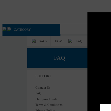
Advan
Axioo
CATEGORY
BACK
HOME
FAQ
FAQ
SUPPORT
Contact Us
FAQ
Shopping Guide
Terms & Conditions
Privacy Policy