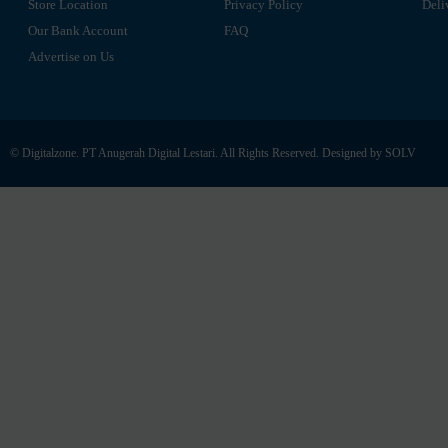
Store Location
Privacy Policy
Deli
Our Bank Account
FAQ
Advertise on Us
© Digitalzone. PT Anugerah Digital Lestari. All Rights Reserved. Designed by
SOLV