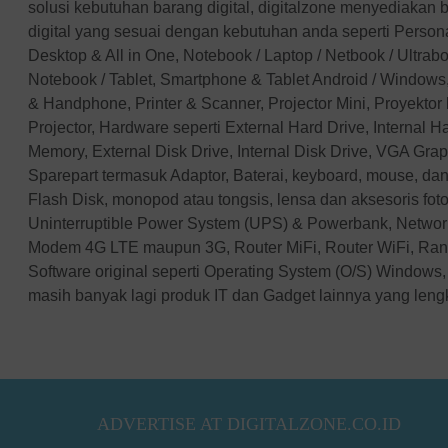
solusi kebutuhan barang digital, digitalzone menyediakan 
Targus
digital yang sesuai dengan kebutuhan anda seperti Perso
Linksys
Desktop & All in One, Notebook / Laptop / Netbook / Ultra
D-Link
Notebook / Tablet, Smartphone & Tablet Android / Windows,
Advan
& Handphone, Printer & Scanner, Projector Mini, Proyektor
Microsoft
Projector, Hardware seperti External Hard Drive, Internal 
Kaspersky
Memory, External Disk Drive, Internal Disk Drive, VGA Gra
McAfee
Sparepart termasuk Adaptor, Baterai, keyboard, mouse, dan
Symantec
Flash Disk, monopod atau tongsis, lensa dan aksesoris fotog
Uninterruptible Power System (UPS) & Powerbank, Networ
Adobe
Modem 4G LTE maupun 3G, Router MiFi, Router WiFi, Ran
Western Digital
Software original seperti Operating System (O/S) Windows, 
Jobo
masih banyak lagi produk IT dan Gadget lainnya yang len
Axioo
Wacom
Seagate
Vivan
Eyota
ADVERTISE AT DIGITALZONE.CO.ID
DeepCool