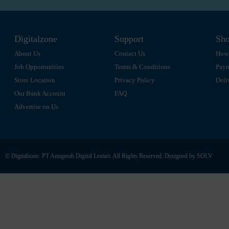
Zoomy
Edifier
XFX
Digitalzone
Support
Sho
Thermaltake
About Us
Contact Us
How 
POLYTRON
Job Opportunities
Terms & Conditions
Pay
Samsonite
Store Location
Privacy Policy
Deli
Nvidia
Our Bank Account
FAQ
Galax
Advertise on Us
Radeon
Seasonic
NETAC
© Digitalzone. PT Anugerah Digital Lestari. All Rights Reserved. Designed by
SOLV
Team
iGAME
Digital Alliance
Zotac
Alienware