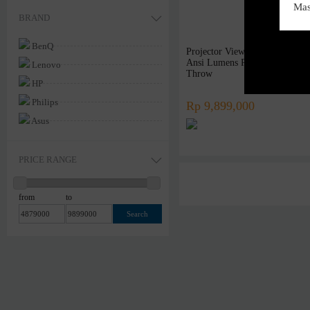
Perlengkapan Presentasi
BRAND
Mini Projector
BenQ
Projector Viewsonic PS502W 
All Subcategory
Ansi Lumens Proyektor Short
Lenovo
Throw
HP
Philips
Rp 9,899,000
Asus
Samsung
Xiaomi
PRICE RANGE
Logitech
Sony
from
to
Acer
Razer
Steelseries
Sennheiser
Superpower
Armaggeddon