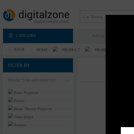
CATEGORY
Advan
Axioo
BACK
HOME
PRODUCT
PROJECTOR AND PRI
FILTER BY
Search : full h
PROJECTOR AND PRINTER
Basic Projector
Printer
Home Theatre Projector
Tinta Inkjet
Scanner
Short Throw Projector