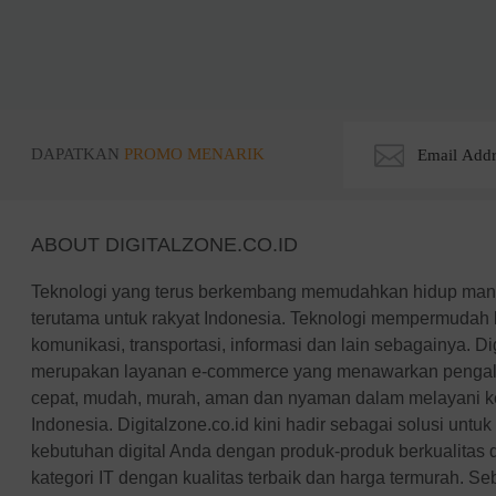
Rapoo
TP-Link
Edimax
InFocus
ViewSonic
DAPATKAN
PROMO MENARIK
Huawei
Ducky
Canon
ABOUT DIGITALZONE.CO.ID
Epson
Teknologi yang terus berkembang memudahkan hidup manus
Dell
terutama untuk rakyat Indonesia. Teknologi mempermudah 
Toshiba
komunikasi, transportasi, informasi dan lain sebagainya. Di
Cooler Master
merupakan layanan e-commerce yang menawarkan pengal
Gigabyte
cepat, mudah, murah, aman dan nyaman dalam melayani keb
MSI
Indonesia. Digitalzone.co.id kini hadir sebagai solusi unt
SanDisk
kebutuhan digital Anda dengan produk-produk berkualitas
Belkin
kategori IT dengan kualitas terbaik dan harga termurah. Se