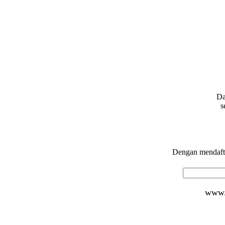
Da
s
Dengan mendafta
www.d