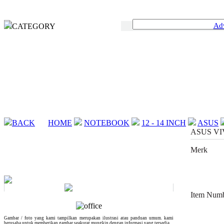
Ad
CATEGORY
BACK
HOME
NOTEBOOK
12 - 14 INCH
ASUS
ASUS VI
Merk
Item Num
Gambar / foto yang kami tampilkan merupakan ilustrasi atau panduan umum. kami
berusaha untuk memberikan gambar seakurat mungkin dengan informasi yang tersedia.