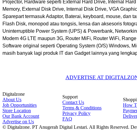
Projector, Hardware seperti External Hard Drive, Internal Har
Memory, External Disk Drive, Internal Disk Drive, VGA Graphi
Sparepart termasuk Adaptor, Baterai, keyboard, mouse, dan t
Flash Disk, monopod atau tongsis, lensa dan aksesoris fotogra
Uninterruptible Power System (UPS) & Powerbank, Networkin
Modem 4G LTE maupun 3G, Router MiFi, Router WiFi, Range 
Software original seperti Operating System (O/S) Windows, Mic
masih banyak lagi produk IT dan Gadget lainnya yang lengka
ADVERTISE AT DIGITALZON
Digitalzone
Support
About Us
Shoppi
Contact Us
Job Opportunities
How T
Terms & Conditions
Store Location
Payme
Privacy Policy
Our Bank Account
Delive
FAQ
Advertise on Us
© Digitalzone. PT Anugerah Digital Lestari. All Rights Reserved. D