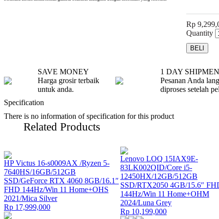
Rp 9,299,
Quantity
SAVE MONEY
1 DAY SHIPME
Harga grosir terbaik
Pesanan Anda lan
untuk anda.
diproses setelah pe
Specification
There is no information of specification for this product
Related Products
Lenovo LOQ 15IAX9E-
HP Victus 16-s0009AX /Ryzen 5-
83LK002QID/Core i5-
7640HS/16GB/512GB
12450HX/12GB/512GB
SSD/GeForce RTX 4060 8GB/16.1″
SSD/RTX2050 4GB/15.6″ FH
FHD 144Hz/Win 11 Home+OHS
144Hz/Win 11 Home+OHM
2021/Mica Silver
2024/Luna Grey
Rp 17,999,000
Rp 10,199,000