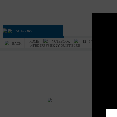
Advan
Axioo
CATEGORY
HOME
NOTEBOOK
12 - 14 INCH
A
BACK
14FHD IPS FP BK 2Y QUIET BLUE
AS
VI
51
IP
Merk