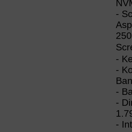
NVM
- S
Asp
250
Scr
- K
- K
Ban
- B
- D
1.7
- In