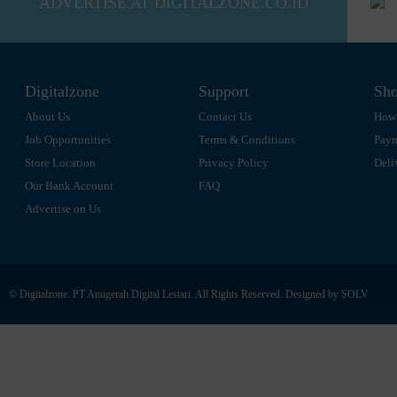
ADVERTISE AT DIGITALZONE.CO.ID
Digitalzone
Support
Sho
About Us
Contact Us
How 
Job Opportunities
Terms & Conditions
Pay
Store Location
Privacy Policy
Deli
Our Bank Account
FAQ
Advertise on Us
© Digitalzone. PT Anugerah Digital Lestari. All Rights Reserved. Designed by
SOLV