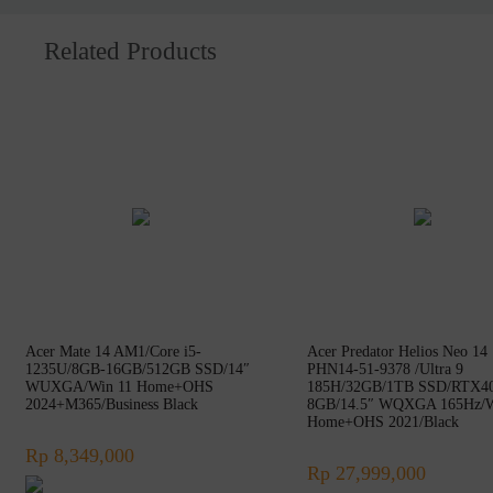
Related Products
Acer Mate 14 AM1/Core i5-
Acer Predator Helios Neo 14
1235U/8GB-16GB/512GB SSD/14″
PHN14-51-9378 /Ultra 9
WUXGA/Win 11 Home+OHS
185H/32GB/1TB SSD/RTX4
2024+M365/Business Black
8GB/14.5″ WQXGA 165Hz/W
Home+OHS 2021/Black
Rp 8,349,000
Rp 27,999,000