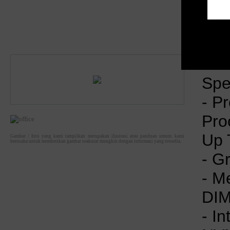
Item Num
Spes
- P
Pro
Up 
Gambar / foto yang kami tampilkan merupakan ilustrasi atau panduan umum. kami
berusaha untuk memberikan gambar seakurat mungkin dengan informasi yang tersedia.
- G
- M
DI
- I