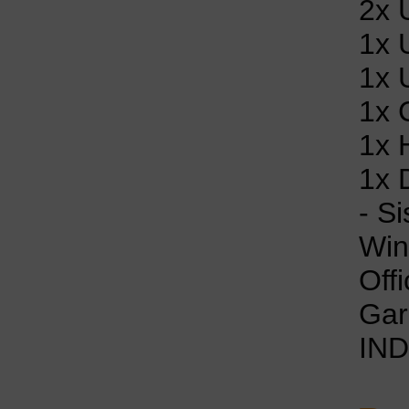
2x 
1x 
1x 
1x 
1x 
1x 
- S
Win
Off
Gar
IN