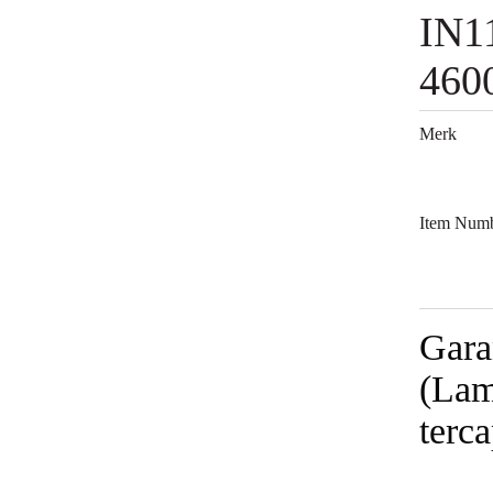
IN1
460
Merk
Item Num
Gara
(Lam
terca