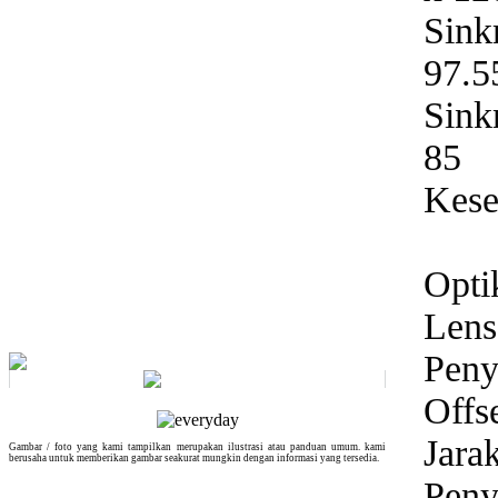
Sink
97.5
Sink
85
Kese
Opti
Lens
Peny
Offs
Jara
Gambar / foto yang kami tampilkan merupakan ilustrasi atau panduan umum. kami
berusaha untuk memberikan gambar seakurat mungkin dengan informasi yang tersedia.
Peny