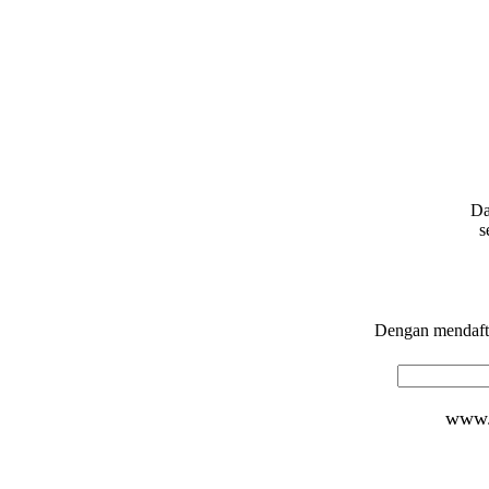
Da
s
Dengan mendafta
www.d