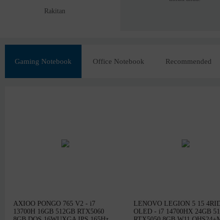
Rakitan
Gaming Notebook
Office Notebook
Recommended
AXIOO PONGO 765 V2 - i7
LENOVO LEGION 5 15 4RI
13700H 16GB 512GB RTX5060
OLED - i7 14700HX 24GB 5
8GB DOS 16WUXGA IPS 165Hz
RTX5050 8GB W11 OHS24+